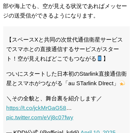
部や海上でも、空が見える状況であればメッセー
ジの送受信ができるようになります。
【スペースXと共同の次世代通信衛星サービス
でスマホとの直接通信するサービスがスター
ト！空が見えればどこでもつながる
​】
​ついにスタートした日本初のStarlink直接通信衛
星とスマホがつながる「au STarlink DIrect」
＼その全貌と、舞台裏を紹介します／
https://t.co/jckMrGaG58
…
pic.twitter.com/eVj8c07fwy
— KDDI公式 (@official_kddi)
April 10, 2025