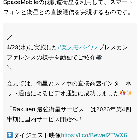
SpaceMobileの低軌道衛星を利用して、スマート
フォンと衛星との直接通信を実現するものです。
／
4/23(水)に実施した
#楽天モバイル
プレスカン
ファレンスの様子を動画でご紹介
＼
会見では、衛星とスマホの直接高速インターネ
ット通信によるビデオ通話に成功しました
「Rakuten 最強衛星サービス」は2026年第4四
半期に国内サービス開始へ！
ダイジェスト映像
https://t.co/Bewef2TWX6