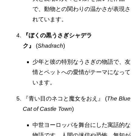
で、動物との関わりの温かさが表現さ
れています。
『ぼくの黒うさぎシャデラ
ク』
(
Shadrach
)
少年と彼の特別なうさぎの物語で、友
情とペットへの愛情がテーマになって
います。
『青い目のネコと魔女をおえ』 (
The Blue
Cat of Castle Town
)
中世ヨーロッパを舞台にした寓話的な
物語です。人間の迷信や恐怖、無知が