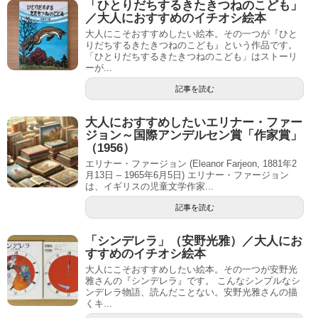
「ひとりだちするきたきつねのこども」
／大人におすすめのイチオシ絵本
大人にこそおすすめしたい絵本。その一つが『ひと
りだちするきたきつねのこども』という作品です。
「ひとりだちするきたきつねのこども」はストーリ
ーが...
記事を読む
大人におすすめしたいエリナー・ファー
ジョン～国際アンデルセン賞「作家賞」
（1956）
エリナー・ファージョン (Eleanor Farjeon, 1881年2
月13日 – 1965年6月5日) エリナー・ファージョン
は、イギリスの児童文学作家...
記事を読む
「シンデレラ」（安野光雅）／大人にお
すすめのイチオシ絵本
大人にこそおすすめしたい絵本。その一つが安野光
雅さんの『シンデレラ』です。 こんなシンプルなシ
ンデレラ物語、読んだことない。安野光雅さんの描
くキ...