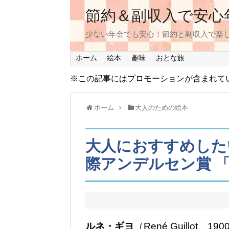
節約＆副収入で安心
少ない年金でも安心！節約と副収入で楽
ホーム
絵本
趣味
おとな旅
※この記事にはプロモーションが含まれていま
ホーム
大人のための絵本
大人におすすめした
際アンデルセン賞 「
ルネ・ギヨ
（René Guillot、